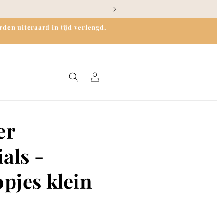
den uiteraard in tijd verlengd.
Inloggen
er
als -
pjes klein