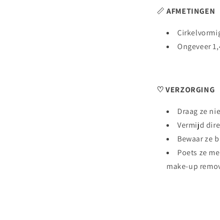
📏
AFMETINGEN
Cirkelvormi
Ongeveer 1,
♡ VERZORGING
Draag ze nie
Vermijd dir
Bewaar ze bu
Poets ze me
make-up remo