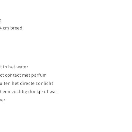
g
4 cm breed
t in het water
ect contact met parfum
iten het directe zonlicht
t een vochtig doekje of wat
ver