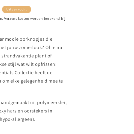
dingsprijs
Uitverkocht
en.
Verzendkosten
worden berekend bij
aar mooie oorknopjes die
met jouw zomerlook? Of je nu
strandvakantie plant of
se stijl wat wilt opfrissen:
tials Collectie heeft de
n om elke gelegenheid mee te
 handgemaakt uit polymeerklei,
xy hars en oorstekers in
(hypo-allergeen).