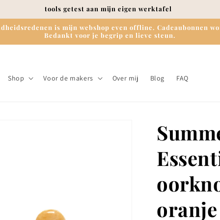
tools getest aan mijn eigen werktafel
zondheidsredenen is mijn webshop even offline. Cadeaubonnen wor
Bedankt voor je begrip en lieve steun.
Shop
Voor de makers
Over mij
Blog
FAQ
Summ
Essenti
oorkno
oranje