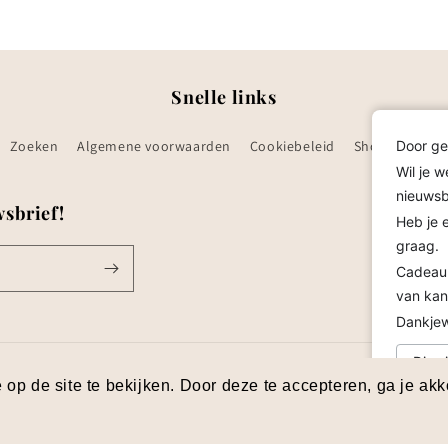
Snelle links
Zoeken
Algemene voorwaarden
Cookiebeleid
Shop alle
Door ge
C
Wil je w
nieuwsbr
wsbrief!
Heb je 
graag.
Cadeaub
van kan
Dankjewe
Dismi
op de site te bekijken. Door deze te accepteren, ga je ak
B, 3040 Huldenberg | BTW BE0848.221.943
Terugbetalingsbeleid
Privacybeleid
Contactgegevens
Wettelijke kennisgeving