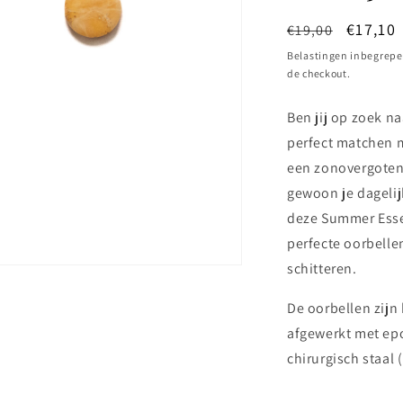
Normale
Aanbie
€17,10
€19,00
prijs
Belastingen inbegrep
de checkout.
Ben jij op zoek n
perfect matchen 
een zonovergoten 
gewoon je dagelijk
deze Summer Essen
perfecte oorbelle
schitteren.
De oorbellen zijn
afgewerkt met epo
chirurgisch staal 