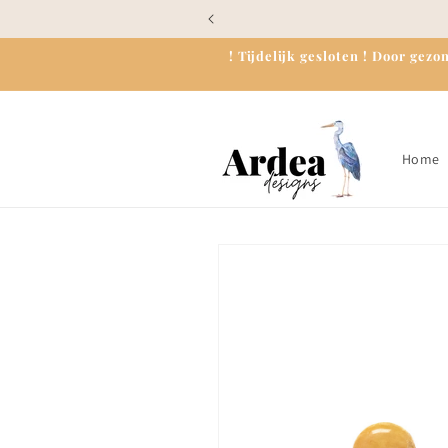
Meteen
naar de
content
! Tijdelijk gesloten ! Door ge
Home
Ga direct naar
productinformatie