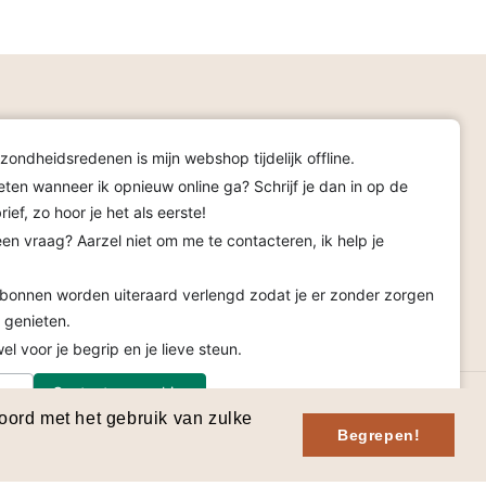
zondheidsredenen is mijn webshop tijdelijk offline.
adeaubon
eten wanneer ik opnieuw online ga? Schrijf je dan in op de
ief, zo hoor je het als eerste!
een vraag? Aarzel niet om me te contacteren, ik help je
onnen worden uiteraard verlengd zodat je er zonder zorgen
Facebook
Instagram
TikTok
Pinterest
 genieten.
l voor je begrip en je lieve steun.
ss
Contacteer me hier
koord met het gebruik van zulke
Algemene voorwaarden
Verzendbeleid
Begrepen!