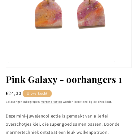
Media
1
Pink Galaxy - oorhangers 1
openen
in
modaal
Normale
€24,00
Uitverkocht
prijs
Belastingen inbegrepen.
Verzendkosten
worden berekend bij de checkout.
Deze mini-juwelencollectie is gemaakt van allerlei
overschotjes klei, die super goed samen passen. Door de
marmertechniek ontstaat een leuk wolkenpatroon.