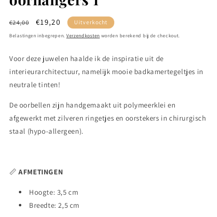
Normale
Aanbiedingsprijs
€19,20
€24,00
Uitverkocht
prijs
Belastingen inbegrepen.
Verzendkosten
worden berekend bij de checkout.
Voor deze juwelen haalde ik de inspiratie uit de
interieurarchitectuur, namelijk mooie badkamertegeltjes in
neutrale tinten!
De oorbellen zijn handgemaakt uit polymeerklei en
afgewerkt met zilveren ringetjes en oorstekers in chirurgisch
staal (hypo-allergeen).
📏
AFMETINGEN
Hoogte: 3,5 cm
Breedte: 2,5 cm