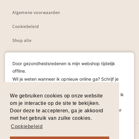
Algemene voorwaarden
Cookiebeleid
Shop alle
Cadeaubon
Door gezondheidsredenen is mijn webshop tijdelijk
offline.
Schrijf je in op mijn nieuwsbrief!
Wil je weten wanneer ik opnieuw online ga? Schrijf je
dan in op de nieuwsbrief, zo hoor je het als eerste!
E‑mail
Heb je een vraag? Aarzel niet om me te contacteren, ik
We gebruiken cookies op onze website
help je graag.
om je interactie op de site te bekijken.
Cadeaubonnen worden uiteraard verlengd zodat je er
Facebook
Instagram
TikTok
Pinterest
Door deze te accepteren, ga je akkoord
zonder zorgen van kan genieten.
met het gebruik van zulke cookies.
Dankjewel voor je begrip en je lieve steun.
Cookiebeleid
© 2026,
Ardea Designs
| Ganzemanstraat 3 B, 3040 Huldenberg | BTW
Dismiss
Contacteer me hier
BE0848.221.943
Terugbetalingsbeleid
Privacybeleid