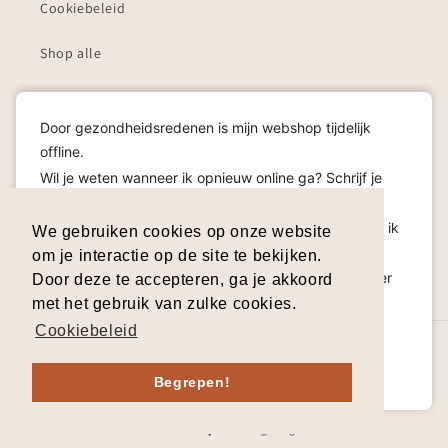
Cookiebeleid
Shop alle
Cadeaubon
Door gezondheidsredenen is mijn webshop tijdelijk
offline.
Schrijf je in op mijn nieuwsbrief!
Wil je weten wanneer ik opnieuw online ga? Schrijf je
dan in op de nieuwsbrief, zo hoor je het als eerste!
E‑mail
Heb je een vraag? Aarzel niet om me te contacteren, ik
We gebruiken cookies op onze website
help je graag.
om je interactie op de site te bekijken.
Cadeaubonnen worden uiteraard verlengd zodat je er
Facebook
Instagram
TikTok
Pinterest
Door deze te accepteren, ga je akkoord
zonder zorgen van kan genieten.
met het gebruik van zulke cookies.
Dankjewel voor je begrip en je lieve steun.
Cookiebeleid
© 2026,
Ardea Designs
| Ganzemanstraat 3 B, 3040 Huldenberg | BTW
Dismiss
Contacteer me hier
BE0848.221.943
Terugbetalingsbeleid
Privacybeleid
Begrepen!
Algemene voorwaarden
Verzendbeleid
Contactgegevens
Wettelijke kennisgeving