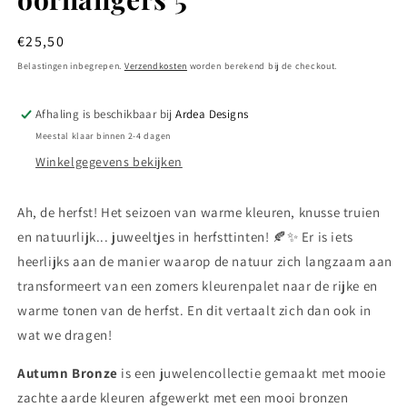
Normale
€25,50
prijs
Belastingen inbegrepen.
Verzendkosten
worden berekend bij de checkout.
Afhaling is beschikbaar bij
Ardea Designs
Meestal klaar binnen 2-4 dagen
Winkelgegevens bekijken
Ah, de herfst! Het seizoen van warme kleuren, knusse truien
en natuurlijk... juweeltjes in herfsttinten! 🍂✨ Er is iets
heerlijks aan de manier waarop de natuur zich langzaam aan
transformeert van een zomers kleurenpalet naar de rijke en
warme tonen van de herfst. En dit vertaalt zich dan ook in
wat we dragen!
Autumn Bronze
is een juwelencollectie gemaakt met mooie
zachte aarde kleuren afgewerkt met een mooi bronzen