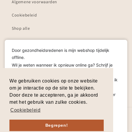
Algemene voorwaarden
Cookiebeleid
Shop alle
Cadeaubon
Door gezondheidsredenen is mijn webshop tijdelijk
offline.
Schrijf je in op mijn nieuwsbrief!
Wil je weten wanneer ik opnieuw online ga? Schrijf je
dan in op de nieuwsbrief, zo hoor je het als eerste!
E‑mail
Heb je een vraag? Aarzel niet om me te contacteren, ik
We gebruiken cookies op onze website
help je graag.
om je interactie op de site te bekijken.
Cadeaubonnen worden uiteraard verlengd zodat je er
Facebook
Instagram
TikTok
Pinterest
Door deze te accepteren, ga je akkoord
zonder zorgen van kan genieten.
met het gebruik van zulke cookies.
Dankjewel voor je begrip en je lieve steun.
Cookiebeleid
© 2026,
Ardea Designs
| Ganzemanstraat 3 B, 3040 Huldenberg | BTW
Dismiss
Contacteer me hier
BE0848.221.943
Terugbetalingsbeleid
Privacybeleid
Begrepen!
Algemene voorwaarden
Verzendbeleid
Contactgegevens