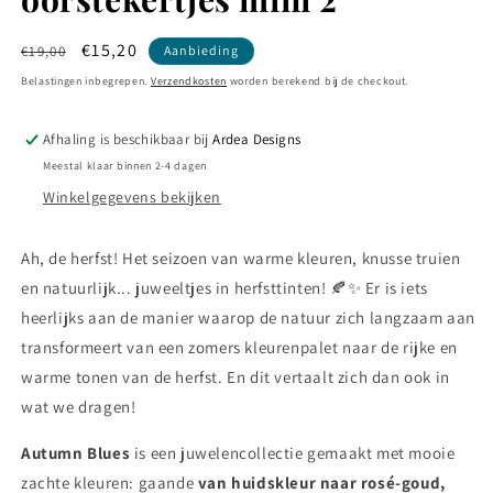
Normale
Aanbiedingsprijs
€15,20
€19,00
Aanbieding
prijs
Belastingen inbegrepen.
Verzendkosten
worden berekend bij de checkout.
Afhaling is beschikbaar bij
Ardea Designs
Meestal klaar binnen 2-4 dagen
Winkelgegevens bekijken
Ah, de herfst! Het seizoen van warme kleuren, knusse truien
en natuurlijk... juweeltjes in herfsttinten! 🍂✨ Er is iets
heerlijks aan de manier waarop de natuur zich langzaam aan
transformeert van een zomers kleurenpalet naar de rijke en
warme tonen van de herfst. En dit vertaalt zich dan ook in
wat we dragen!
Autumn Blues
is een juwelencollectie gemaakt met mooie
zachte kleuren: gaande
van huidskleur naar rosé-goud,